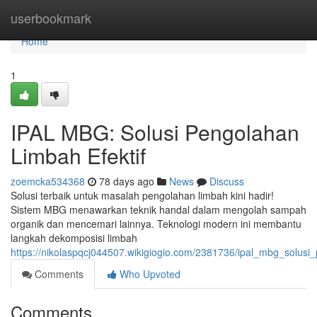
Home
userbookmark
Home
1
IPAL MBG: Solusi Pengolahan
Limbah Efektif
zoemcka534368
78 days ago
News
Discuss
Solusi terbaik untuk masalah pengolahan limbah kini hadir!
Sistem MBG menawarkan teknik handal dalam mengolah sampah
organik dan mencemari lainnya. Teknologi modern ini membantu
langkah dekomposisi limbah
https://nikolaspqcj044507.wikigiogio.com/2381736/ipal_mbg_solusi
Comments
Who Upvoted
Comments