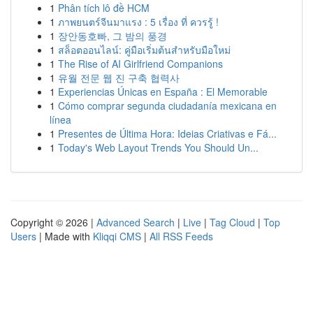
1
Phân tích lô đề HCM
1
ภาพยนตร์จีนมาแรง : 5 เรื่อง ที่ ควรรู้ !
1
장안동호빠, 그 밤의 풍경
1
สล็อตออนไลน์: คู่มือเริ่มต้นสำหรับมือใหม่
1
The Rise of AI Girlfriend Companions
1
유월 전문 웹 진 구축 협력사
1
Experiencias Únicas en España : El Memorable
1
Cómo comprar segunda ciudadanía mexicana en
línea
1
Presentes de Última Hora: Ideias Criativas e Fá...
1
Today's Web Layout Trends You Should Un...
Copyright © 2026 |
Advanced Search
|
Live
|
Tag Cloud
|
Top
Users
| Made with
Kliqqi CMS
|
All RSS Feeds