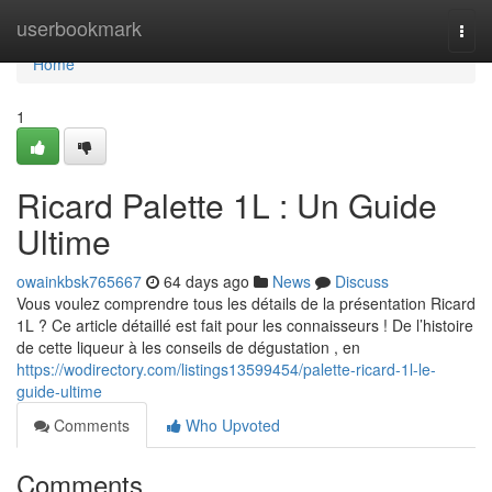
Home
userbookmark
Togg
navi
Home
1
Ricard Palette 1L : Un Guide
Ultime
owainkbsk765667
64 days ago
News
Discuss
Vous voulez comprendre tous les détails de la présentation Ricard
1L ? Ce article détaillé est fait pour les connaisseurs ! De l’histoire
de cette liqueur à les conseils de dégustation , en
https://wodirectory.com/listings13599454/palette-ricard-1l-le-
guide-ultime
Comments
Who Upvoted
Comments