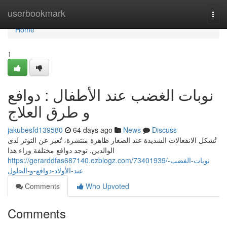
Home
userbookmark
Togg
navi
Home
1
نوبات الغضب عند الأطفال : دوافع
و طرق العلاج
jakubesfd139580
64 days ago
News
Discuss
تُشكل الانفعالات الشديدة عند الصغار ظاهرة منتشرة، تُعبر عن التوتر لدى
الوالدين. توجد دوافع مختلفة وراء هذا
https://gerarddfas687140.ezblogz.com/73401939/نوبات-الغضب-
عند-الأولاد-دوافع-و-الحلول
Comments
Who Upvoted
Comments