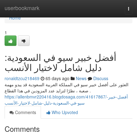
Home
userbookmark
Togg
navi
Home
1
أفضل خبير سيو في السعودية:
دليل شامل لاختيار الأنسب
ronaldtzcu218469
65 days ago
News
Discuss
العثور على أفضل خبير سيو في المملكة العربية السعودية قد يبدو مهمة
صعبة ، نظرًا لتزايد عدد المزودين في هذا القطاع .
https://allenbmvr220416.blogdosaga.com/41617867/أفضل-خبير-
سيو-في-السعودية-دليل-شامل-لاختيار-الأنسب
Comments
Who Upvoted
Comments