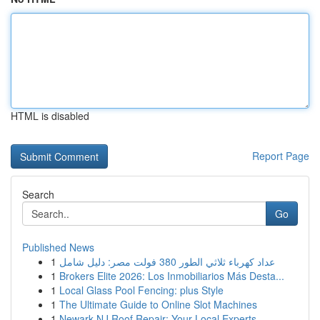
HTML is disabled
Report Page
Search
Go
Published News
1
عداد كهرباء ثلاثي الطور 380 فولت مصر: دليل شامل
1
Brokers Elite 2026: Los Inmobiliarios Más Desta...
1
Local Glass Pool Fencing: plus Style
1
The Ultimate Guide to Online Slot Machines
1
Newark NJ Roof Repair: Your Local Experts