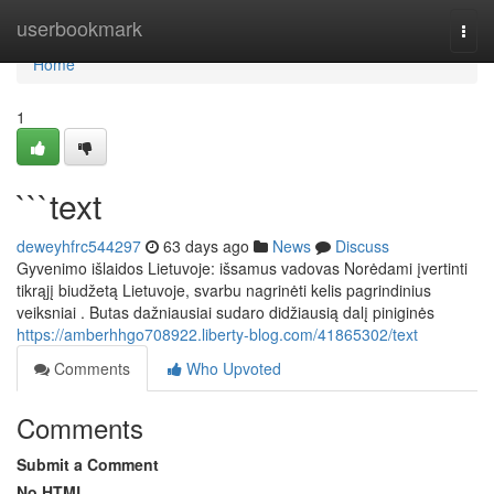
Home
userbookmark
Togg
navi
Home
1
```text
deweyhfrc544297
63 days ago
News
Discuss
Gyvenimo išlaidos Lietuvoje: išsamus vadovas Norėdami įvertinti
tikrąjį biudžetą Lietuvoje, svarbu nagrinėti kelis pagrindinius
veiksniai . Butas dažniausiai sudaro didžiausią dalį piniginės
https://amberhhgo708922.liberty-blog.com/41865302/text
Comments
Who Upvoted
Comments
Submit a Comment
No HTML