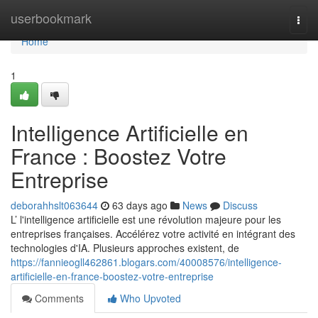
Home
userbookmark
Togg
navi
Home
1
Intelligence Artificielle en
France : Boostez Votre
Entreprise
deborahhslt063644
63 days ago
News
Discuss
L’ l'intelligence artificielle est une révolution majeure pour les
entreprises françaises. Accélérez votre activité en intégrant des
technologies d'IA. Plusieurs approches existent, de
https://fannieogll462861.blogars.com/40008576/intelligence-
artificielle-en-france-boostez-votre-entreprise
Comments
Who Upvoted