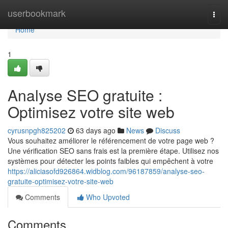
Home
userbookmark
Togg
navi
Home
1
Analyse SEO gratuite :
Optimisez votre site web
cyrusnpgh825202
63 days ago
News
Discuss
Vous souhaitez améliorer le référencement de votre page web ?
Une vérification SEO sans frais est la première étape. Utilisez nos
systèmes pour détecter les points faibles qui empêchent à votre
https://aliciasofd926864.widblog.com/96187859/analyse-seo-
gratuite-optimisez-votre-site-web
Comments
Who Upvoted
Comments