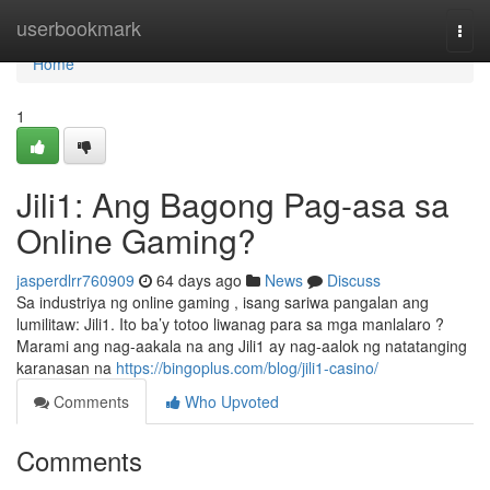
Home
userbookmark
Togg
navi
Home
1
Jili1: Ang Bagong Pag-asa sa
Online Gaming?
jasperdlrr760909
64 days ago
News
Discuss
Sa industriya ng online gaming , isang sariwa pangalan ang
lumilitaw: Jili1. Ito ba’y totoo liwanag para sa mga manlalaro ?
Marami ang nag-aakala na ang Jili1 ay nag-aalok ng natatanging
karanasan na
https://bingoplus.com/blog/jili1-casino/
Comments
Who Upvoted
Comments