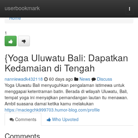
Home
userbookmark
Togg
navi
Home
1
{Yoga Uluwatu Bali: Dapatkan
Kedamaian di Tengah
nanniewadk432118
60 days ago
News
Discuss
Yoga Uluwatu Bali menyuguhkan pengalaman istimewa untuk
menggapai ketentraman batin. Berada di wilayah Uluwatu, Bali,
tempat yoga ini menyajikan pemandangan lautan itu menawan.
Ambil suasana damai ketika kamu melakukan
https://maciegchk999703.humor-blog.com/profile
Comments
Who Upvoted
Comments