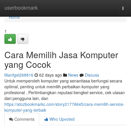
Home
userbookmark
Togg
navi
Home
1
Cara Memilih Jasa Komputer
yang Cocok
lilianfgst268816
62 days ago
News
Discuss
Untuk memperoleh komputer yang senantiasa berfungsi secara
optimal, penting untuk memilih perbaikan komputer yang
profesional . Pertimbangkan reputasi bengkel service, cek ulasan
dari pengguna lain, dan
https://atozbookmarkc.com/story21776645/cara-memilih-service-
komputer-yang-terbaik
Comments
Who Upvoted