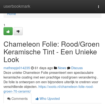
Home
userbookmark
Togg
navi
Home
1
Chameleon Folie: Rood/Groen
Keramische Tint - Een Unieke
Look
mathexpjx014235
61 days ago
News
Discuss
Deze unieke Chameleon Folie presenteert een spectaculaire
keramische coating met een prachtige rood/groen verandering .
De folie is ontworpen om een bijzondere uiterlijk te creëren voor
verschillende objecten.
https://xxoto.nl/chameleon-folie-rood-
groen-70-ceramic/
Comments
Who Upvoted