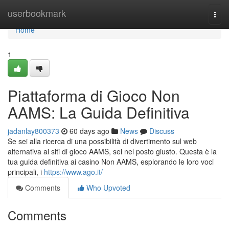
Home
userbookmark
Togg
navi
Home
1
Piattaforma di Gioco Non
AAMS: La Guida Definitiva
jadanlay800373
60 days ago
News
Discuss
Se sei alla ricerca di una possibilità di divertimento sul web
alternativa ai siti di gioco AAMS, sei nel posto giusto. Questa è la
tua guida definitiva ai casino Non AAMS, esplorando le loro voci
principali, i
https://www.ago.it/
Comments
Who Upvoted
Comments