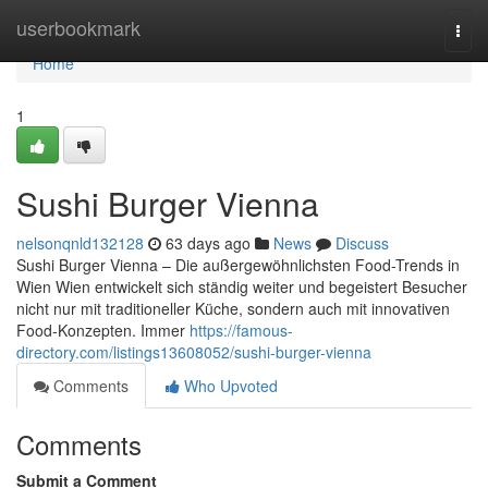
Home
userbookmark
Togg
navi
Home
1
Sushi Burger Vienna
nelsonqnld132128
63 days ago
News
Discuss
Sushi Burger Vienna – Die außergewöhnlichsten Food-Trends in
Wien Wien entwickelt sich ständig weiter und begeistert Besucher
nicht nur mit traditioneller Küche, sondern auch mit innovativen
Food-Konzepten. Immer
https://famous-
directory.com/listings13608052/sushi-burger-vienna
Comments
Who Upvoted
Comments
Submit a Comment