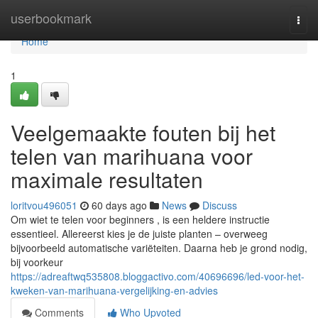
Home
userbookmark
Togg
navi
Home
1
Veelgemaakte fouten bij het
telen van marihuana voor
maximale resultaten
loritvou496051
60 days ago
News
Discuss
Om wiet te telen voor beginners , is een heldere instructie
essentieel. Allereerst kies je de juiste planten – overweeg
bijvoorbeeld automatische variëteiten. Daarna heb je grond nodig,
bij voorkeur
https://adreaftwq535808.bloggactivo.com/40696696/led-voor-het-
kweken-van-marihuana-vergelijking-en-advies
Comments
Who Upvoted