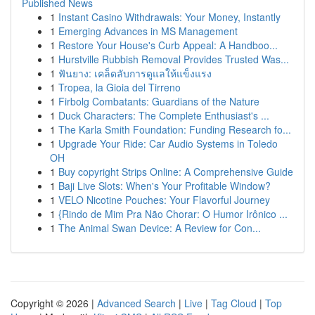
Published News
1
Instant Casino Withdrawals: Your Money, Instantly
1
Emerging Advances in MS Management
1
Restore Your House's Curb Appeal: A Handboo...
1
Hurstville Rubbish Removal Provides Trusted Was...
1
ฟันยาง: เคล็ดลับการดูแลให้แข็งแรง
1
Tropea, la Gioia del Tirreno
1
Firbolg Combatants: Guardians of the Nature
1
Duck Characters: The Complete Enthusiast's ...
1
The Karla Smith Foundation: Funding Research fo...
1
Upgrade Your Ride: Car Audio Systems in Toledo
OH
1
Buy copyright Strips Online: A Comprehensive Guide
1
Baji Live Slots: When's Your Profitable Window?
1
VELO Nicotine Pouches: Your Flavorful Journey
1
{Rindo de Mim Pra Não Chorar: O Humor Irônico ...
1
The Animal Swan Device: A Review for Con...
Copyright © 2026 |
Advanced Search
|
Live
|
Tag Cloud
|
Top