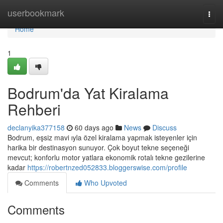
Home
userbookmark
Togg
navi
Home
1
Bodrum'da Yat Kiralama
Rehberi
declanyika377158
60 days ago
News
Discuss
Bodrum, eşsiz mavi ıyla özel kiralama yapmak isteyenler için
harika bir destinasyon sunuyor. Çok boyut tekne seçeneği
mevcut; konforlu motor yatlara ekonomik rotalı tekne gezilerine
kadar
https://robertnzed052833.bloggerswise.com/profile
Comments
Who Upvoted
Comments