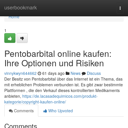
Home
userbookmark
Togg
navi
Home
1
Pentobarbital online kaufen:
Ihre Optionen und Risiken
vinnykwyn644662
61 days ago
News
Discuss
Der Besitz von Pentobarbital über das Internet ist ein Thema, das
mit erheblichen Problemen verbunden ist. Es gibt zwar bestimmte
Plattformen , die den Verkauf dieses kontrollierten Medikaments
anbieten,
https://de.lacasadequimicos.com/produkt-
kategorie/copyright-kaufen-online/
Comments
Who Upvoted
Comments