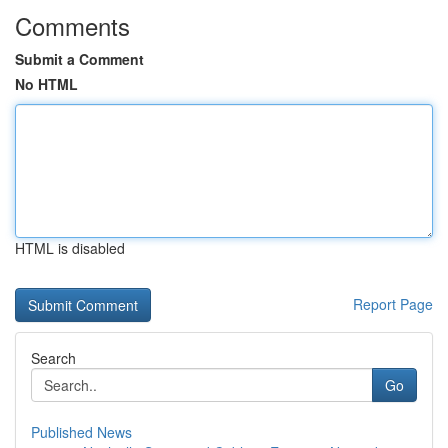
Comments
Submit a Comment
No HTML
HTML is disabled
Report Page
Search
Go
Published News