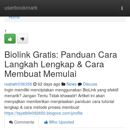
Home
userbookmark
Togg
navi
Home
1
Biolink Gratis: Panduan Cara
Langkah Lengkap & Cara
Membuat Memulai
rsabwtr036358
62 days ago
News
Discuss
Ingin memiliki menciptakan menggunakan BioLink yang efektif
menarik? Jangan Tentu Tidak khawatir! Artikel ini akan
menyajikan memberikan menjelaskan panduan cara tutorial
lengkap & cara metode proses membuat
https://tayatbfe092650.blogoxo.com/profile
Comments
Who Upvoted