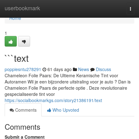
Home
userbookmark
Togg
navi
Home
1
```text
poppiesntu278291
61 days ago
News
Discuss
Chameleon Folie Paars: De Ultieme Keramische Tint voor
Autoramen Wil je een bijzondere uitstraling voor je auto ? Dan is
Chameleon Folie Paars de perfecte optie . Deze revolutionaire
gespecialiseerde tint voor
https://socialbookmarkgs.com/story21386191/text
Comments
Who Upvoted
Comments
Submit a Comment