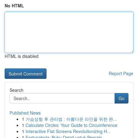
No HTML
HTML is disabled
Report Page
Search
Go
Published News
1
가슴성형 후 관리법 : 아름다운 라인을 위한 완...
1
Calculate Circles: Your Guide to Circumference
1
Interactive Flat Screens Revolutionizing H...
1
Fortunabola: Buku Detail untuk Pemain