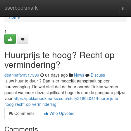
Home
userbookmark
Togg
navi
Home
1
Huurprijs te hoog? Recht op
vermindering?
deannaftvn517399
61 days ago
News
Discuss
Is uw huur te duur ? Dan is er mogelijk aanspraak op een
huurverlaging. De wet stelt dat de huur onredelijk kan worden
geacht wanneer deze significant hoger is dan de gangbare prijzen
voor
https://pukkabookmarks.com/story21604041/huurprijs-te-
hoog-recht-op-vermindering
Comments
Who Upvoted
Comments