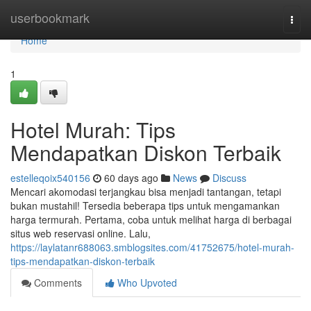
Home
userbookmark
Togg
navi
Home
1
Hotel Murah: Tips
Mendapatkan Diskon Terbaik
estelleqoix540156
60 days ago
News
Discuss
Mencari akomodasi terjangkau bisa menjadi tantangan, tetapi
bukan mustahil! Tersedia beberapa tips untuk mengamankan
harga termurah. Pertama, coba untuk melihat harga di berbagai
situs web reservasi online. Lalu,
https://laylatanr688063.smblogsites.com/41752675/hotel-murah-
tips-mendapatkan-diskon-terbaik
Comments
Who Upvoted