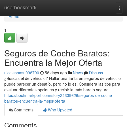
Home
userbookmark
Togg
navi
Home
1
Seguros de Coche Baratos:
Encuentra la Mejor Oferta
nicolasnasn098790
58 days ago
News
Discuss
¿Buscas el de vehículo? Hallar una tarifa en seguros de vehículo
puede parecer un desafío, pero no lo es. Considera las tips para
evaluar diferentes opciones y recibir la más barato seguro
https://bookmarkport.com/story24339626/seguros-de-coche-
baratos-encuentra-la-mejor-oferta
Comments
Who Upvoted
Comments