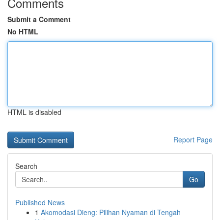
Comments
Submit a Comment
No HTML
HTML is disabled
Report Page
Search
Go
Published News
1
Akomodasi Dieng: Pilihan Nyaman di Tengah