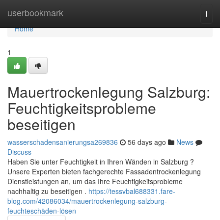
Home
userbookmark
Togg
navi
Home
1
Mauertrockenlegung Salzburg:
Feuchtigkeitsprobleme
beseitigen
wasserschadensanierungsa269836
56 days ago
News
Discuss
Haben Sie unter Feuchtigkeit in Ihren Wänden in Salzburg ?
Unsere Experten bieten fachgerechte Fassadentrockenlegung
Dienstleistungen an, um das Ihre Feuchtigkeitsprobleme
nachhaltig zu beseitigen .
https://tessvbal688331.fare-
blog.com/42086034/mauertrockenlegung-salzburg-
feuchteschäden-lösen