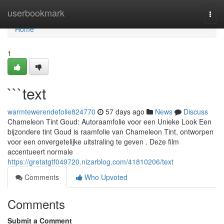
Home
userbookmark
Togg
navi
Home
1
```text
warmtewerendefolie824770
57 days ago
News
Discuss
Chameleon Tint Goud: Autoraamfolie voor een Unieke Look Een
bijzondere tint Goud is raamfolie van Chameleon Tint, ontworpen
voor een onvergetelijke uitstraling te geven . Deze film
accentueert normale
https://gretatgtf049720.nizarblog.com/41810206/text
Comments
Who Upvoted
Comments
Submit a Comment