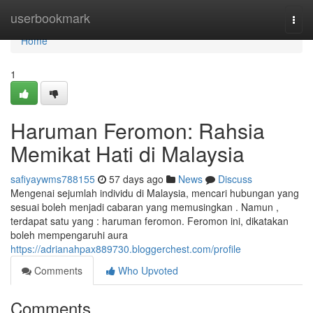
Home
userbookmark
Togg
navi
Home
1
Haruman Feromon: Rahsia
Memikat Hati di Malaysia
safiyaywms788155
57 days ago
News
Discuss
Mengenai sejumlah individu di Malaysia, mencari hubungan yang
sesuai boleh menjadi cabaran yang memusingkan . Namun ,
terdapat satu yang : haruman feromon. Feromon ini, dikatakan
boleh mempengaruhi aura
https://adrianahpax889730.bloggerchest.com/profile
Comments
Who Upvoted
Comments