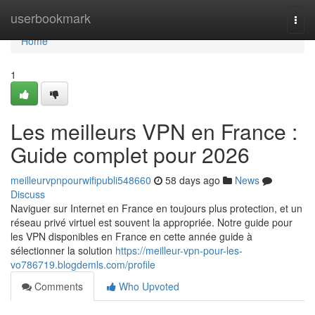
Home
userbookmark
Togg
navi
Home
1
Les meilleurs VPN en France :
Guide complet pour 2026
meilleurvpnpourwifipubli548660
58 days ago
News
Discuss
Naviguer sur Internet en France en toujours plus protection, et un
réseau privé virtuel est souvent la appropriée. Notre guide pour
les VPN disponibles en France en cette année guide à
sélectionner la solution
https://meilleur-vpn-pour-les-
vo786719.blogdemls.com/profile
Comments
Who Upvoted