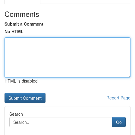
Comments
Submit a Comment
No HTML
HTML is disabled
Report Page
Search
Go