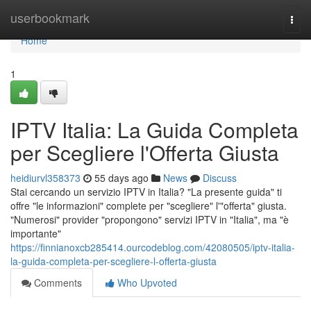
Home
userbookmark
Togg
navi
Home
1
IPTV Italia: La Guida Completa
per Scegliere l'Offerta Giusta
heidiurvl358373
55 days ago
News
Discuss
Stai cercando un servizio IPTV in Italia? "La presente guida" ti
offre "le informazioni" complete per "scegliere" l'"offerta" giusta.
"Numerosi" provider "propongono" servizi IPTV in "Italia", ma "è
importante"
https://finnianoxcb285414.ourcodeblog.com/42080505/iptv-italia-
la-guida-completa-per-scegliere-l-offerta-giusta
Comments
Who Upvoted