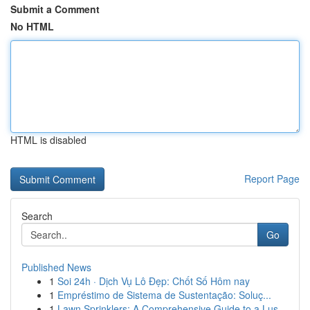
Submit a Comment
No HTML
HTML is disabled
Report Page
Search
Go
Published News
1
Soi 24h · Dịch Vụ Lô Đẹp: Chốt Số Hôm nay
1
Empréstimo de Sistema de Sustentação: Soluç...
1
Lawn Sprinklers: A Comprehensive Guide to a Lus...