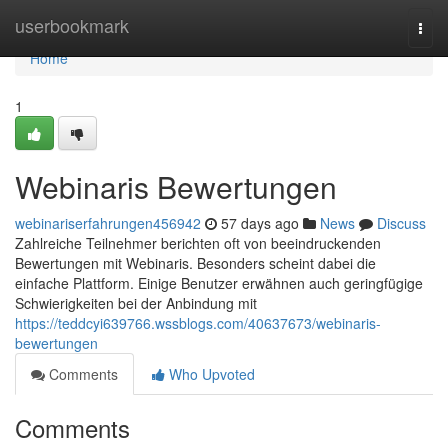
Home
userbookmark
Togg
navi
Home
1
Webinaris Bewertungen
webinariserfahrungen456942
57 days ago
News
Discuss
Zahlreiche Teilnehmer berichten oft von beeindruckenden
Bewertungen mit Webinaris. Besonders scheint dabei die
einfache Plattform. Einige Benutzer erwähnen auch geringfügige
Schwierigkeiten bei der Anbindung mit
https://teddcyi639766.wssblogs.com/40637673/webinaris-
bewertungen
Comments
Who Upvoted
Comments