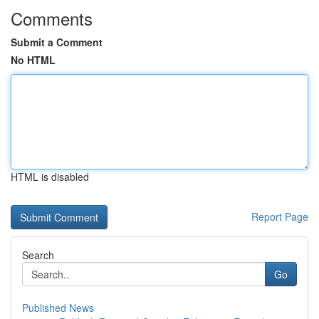
Comments
Submit a Comment
No HTML
HTML is disabled
Report Page
Search
Go
Published News