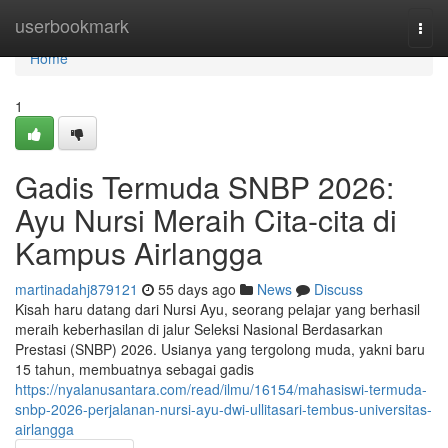
Home
userbookmark
Togg
navi
Home
1
Gadis Termuda SNBP 2026:
Ayu Nursi Meraih Cita-cita di
Kampus Airlangga
martinadahj879121
55 days ago
News
Discuss
Kisah haru datang dari Nursi Ayu, seorang pelajar yang berhasil
meraih keberhasilan di jalur Seleksi Nasional Berdasarkan
Prestasi (SNBP) 2026. Usianya yang tergolong muda, yakni baru
15 tahun, membuatnya sebagai gadis
https://nyalanusantara.com/read/ilmu/16154/mahasiswi-termuda-
snbp-2026-perjalanan-nursi-ayu-dwi-ullitasari-tembus-universitas-
airlangga