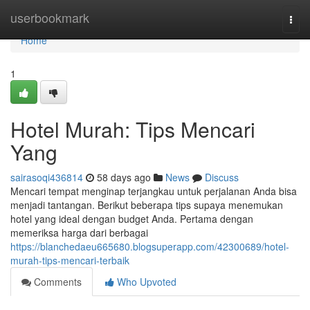
Home
userbookmark
Togg
navi
Home
1
Hotel Murah: Tips Mencari
Yang
sairasoqi436814
58 days ago
News
Discuss
Mencari tempat menginap terjangkau untuk perjalanan Anda bisa
menjadi tantangan. Berikut beberapa tips supaya menemukan
hotel yang ideal dengan budget Anda. Pertama dengan
memeriksa harga dari berbagai
https://blanchedaeu665680.blogsuperapp.com/42300689/hotel-
murah-tips-mencari-terbaik
Comments
Who Upvoted