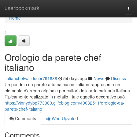
Home
userbookmark
Togg
navi
Home
1
Orologio da parete chef
italiano
italianchefwalldecor791638
54 days ago
News
Discuss
Un pendolo da parete a tema cuoco italiano rappresenta un
elemento d'arredo originale per cultori della arte culinaria italiana.
Tipicamente realizzato in metallo , tale oggetto decorativo può
https://vinnydybp773380.glifeblog.com/40032511/orologio-da-
parete-chef-italiano
Comments
Who Upvoted
Comments