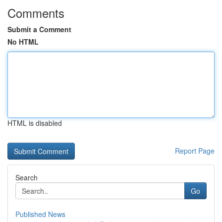
Comments
Submit a Comment
No HTML
HTML is disabled
Report Page
Search
Go
Published News