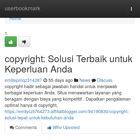
Home
userbookmark
Togg
navi
Home
1
copyright: Solusi Terbaik untuk
Keperluan Anda
emiliepmqz314287
55 days ago
News
Discuss
copyright hadir sebagai jawaban handal untuk menjawab
berbagai keperluan Anda. Situs menawarkan layanan yang
beragam dengan biaya yang kompetitif . Dapatkan pengalaman
optimal hanya di copyright,
https://emilyczli764273.affiliatblogger.com/94190830/copyright-
solusi-tepat-untuk-kebutuhan-anda
Comments
Who Upvoted