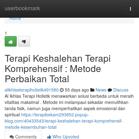
Home
userbookmark
Togg
navi
Home
1
Terapi Keshalehan Terapi
Komprehensif : Metode
Perbaikan Total
alikhlasterapiholistik491580
55 days ago
News
Discuss
Al Ikhlas Terapi Holistik menawarkan solusi berbeda untuk meraih
vitalitas maksimal . Metode ini melampaui sekadar memulihkan
tanda fisik, namun juga memperhatikan aspek emosional dan
spiritual
https://terapibekam293852.popup-
blog.com/40433543/terapi-keshalehan-terapi-komprehensif-
metode-kesembuhan-total
Comments
Who Upvoted