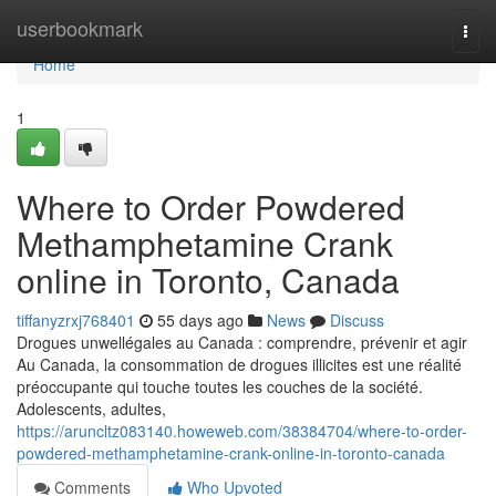
Home
userbookmark
Togg
navi
Home
1
Where to Order Powdered
Methamphetamine Crank
online in Toronto, Canada
tiffanyzrxj768401
55 days ago
News
Discuss
Drogues unwellégales au Canada : comprendre, prévenir et agir
Au Canada, la consommation de drogues illicites est une réalité
préoccupante qui touche toutes les couches de la société.
Adolescents, adultes,
https://aruncltz083140.howeweb.com/38384704/where-to-order-
powdered-methamphetamine-crank-online-in-toronto-canada
Comments
Who Upvoted