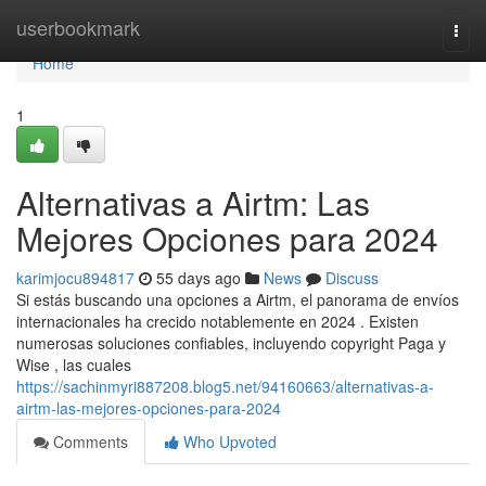
Home
userbookmark
Togg
navi
Home
1
Alternativas a Airtm: Las
Mejores Opciones para 2024
karimjocu894817
55 days ago
News
Discuss
Si estás buscando una opciones a Airtm, el panorama de envíos
internacionales ha crecido notablemente en 2024 . Existen
numerosas soluciones confiables, incluyendo copyright Paga y
Wise , las cuales
https://sachinmyri887208.blog5.net/94160663/alternativas-a-
airtm-las-mejores-opciones-para-2024
Comments
Who Upvoted