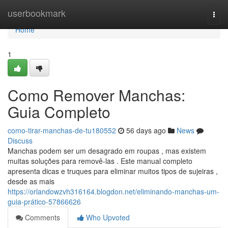
Home
userbookmark
Togg
navi
Home
1
Como Remover Manchas:
Guia Completo
como-tirar-manchas-de-tu180552
56 days ago
News
Discuss
Manchas podem ser um desagrado em roupas , mas existem
muitas soluções para removê-las . Este manual completo
apresenta dicas e truques para eliminar muitos tipos de sujeiras ,
desde as mais
https://orlandowzvh316164.blogdon.net/eliminando-manchas-um-
guia-prático-57866626
Comments
Who Upvoted