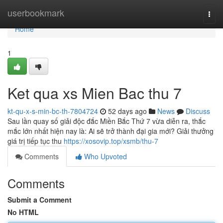
Home
userbookmark
Togg
navi
Home
1
Ket qua xs Mien Bac thu 7
kt-qu-x-s-min-bc-th-7804724
52 days ago
News
Discuss
Sau lần quay số giải độc đắc Miền Bắc Thứ 7 vừa diễn ra, thắc
mắc lớn nhất hiện nay là: Ai sẽ trở thành đại gia mới? Giải thưởng
giá trị tiếp tục thu
https://xosovip.top/xsmb/thu-7
Comments
Who Upvoted
Comments
Submit a Comment
No HTML