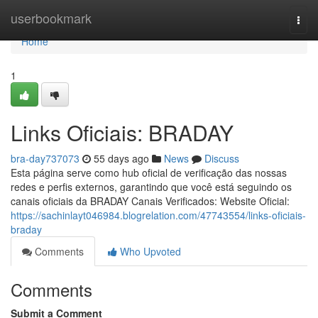
Home
userbookmark
Togg
navi
Home
1
Links Oficiais: BRADAY
bra-day737073
55 days ago
News
Discuss
Esta página serve como hub oficial de verificação das nossas
redes e perfis externos, garantindo que você está seguindo os
canais oficiais da BRADAY Canais Verificados: Website Oficial:
https://sachinlayt046984.blogrelation.com/47743554/links-oficiais-
braday
Comments
Who Upvoted
Comments
Submit a Comment