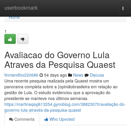
Home
userbookmark
Togg
navi
Home
1
Avaliacao do Governo Lula
Atraves da Pesquisa Quaest
finniandfxv220686
54 days ago
News
Discuss
Uma recente pesquisa realizada pela Quaest mostra um
panorama completa sobre a {opiniãobrasileira em relação ao
gestão de Lula. O estudo evidenciou que a aprovação do
presidente se manteve nos últimos semanas.
https://martinaqsyj613254.gynoblog.com/38823070/avaliação-do-
governo-lula-através-da-pesquisa-quaest
Comments
Who Upvoted