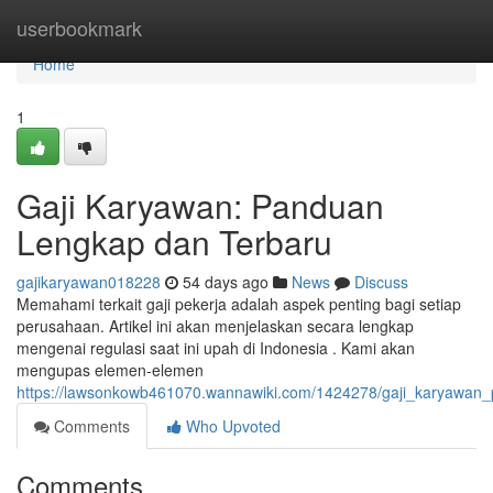
Home
userbookmark
Home
1
Gaji Karyawan: Panduan
Lengkap dan Terbaru
gajikaryawan018228
54 days ago
News
Discuss
Memahami terkait gaji pekerja adalah aspek penting bagi setiap
perusahaan. Artikel ini akan menjelaskan secara lengkap
mengenai regulasi saat ini upah di Indonesia . Kami akan
mengupas elemen-elemen
https://lawsonkowb461070.wannawiki.com/1424278/gaji_karyawan
Comments
Who Upvoted
Comments