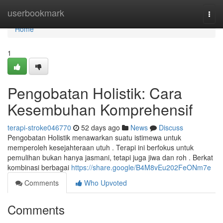
Home
userbookmark
Togg
navi
Home
1
Pengobatan Holistik: Cara
Kesembuhan Komprehensif
terapi-stroke046770
52 days ago
News
Discuss
Pengobatan Holistik menawarkan suatu istimewa untuk
memperoleh kesejahteraan utuh . Terapi ini berfokus untuk
pemulihan bukan hanya jasmani, tetapi juga jiwa dan roh . Berkat
kombinasi berbagai
https://share.google/B4M8vEu202FeONm7e
Comments
Who Upvoted
Comments