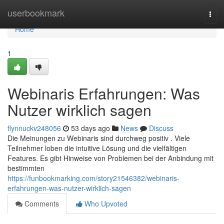
Home
userbookmark
Togg
navi
Home
1
Webinaris Erfahrungen: Was
Nutzer wirklich sagen
flynnuckv248056
53 days ago
News
Discuss
Die Meinungen zu Webinaris sind durchweg positiv . Viele
Teilnehmer loben die intuitive Lösung und die vielfältigen
Features. Es gibt Hinweise von Problemen bei der Anbindung mit
bestimmten
https://funbookmarking.com/story21546382/webinaris-
erfahrungen-was-nutzer-wirklich-sagen
Comments
Who Upvoted