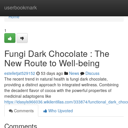
Home
userbookmark
Home
1
Fungi Dark Chocolate : The
New Route to Well-being
estelletjat529152
53 days ago
News
Discuss
The recent trend in natural health is fungi dark chocolate,
providing a distinct approach to integrated wellness. Combining
the decadent flavor of cocoa with the powerful properties of
medicinal adaptogens like
https://idasyls966036.wikilentillas.com/333874/functional_dark_ch
Comments
Who Upvoted
Comments