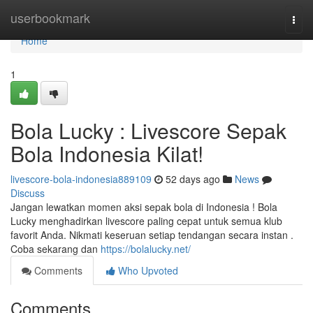
Home
userbookmark
Togg
navi
Home
1
Bola Lucky : Livescore Sepak
Bola Indonesia Kilat!
livescore-bola-indonesia889109
52 days ago
News
Discuss
Jangan lewatkan momen aksi sepak bola di Indonesia ! Bola
Lucky menghadirkan livescore paling cepat untuk semua klub
favorit Anda. Nikmati keseruan setiap tendangan secara instan .
Coba sekarang dan
https://bolalucky.net/
Comments
Who Upvoted
Comments