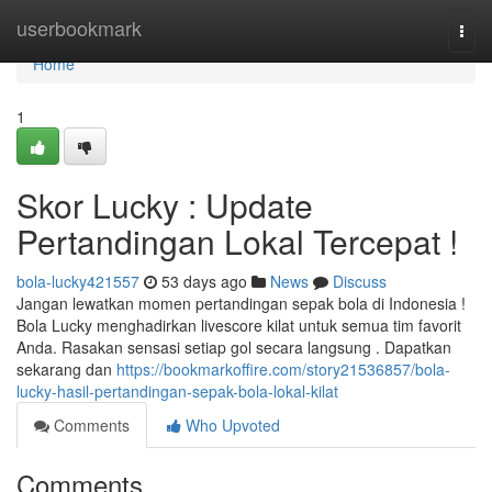
Home
userbookmark
Togg
navi
Home
1
Skor Lucky : Update
Pertandingan Lokal Tercepat !
bola-lucky421557
53 days ago
News
Discuss
Jangan lewatkan momen pertandingan sepak bola di Indonesia !
Bola Lucky menghadirkan livescore kilat untuk semua tim favorit
Anda. Rasakan sensasi setiap gol secara langsung . Dapatkan
sekarang dan
https://bookmarkoffire.com/story21536857/bola-
lucky-hasil-pertandingan-sepak-bola-lokal-kilat
Comments
Who Upvoted
Comments