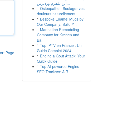
این پلتفرم وردپرس...
1
Ostéopathe : Soulager vos
douleurs naturellement
1
Bespoke Enamel Mugs by
Our Company: Build Y...
1
Manhattan Remodeling
Company for Kitchen and
Ba...
1
Top IPTV en France : Un
Guide Complet 2024
ort Page
1
Ending a Gout Attack: Your
Quick Guide
1
Top AI-powered Engine
SEO Trackers: A R...