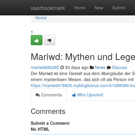
Home
userbookmark
Home
New
Submit
Home
1
Mariwd: Mythen und Leg
mariwd686285
53 days ago
News
Discuss
Der Mariwd ist eine Gestalt aus dem Aberglaube der 
einem mysteriösen Wesen, das sich oft als Person mit
https://mariwd478826.mybloglicious.com/61688586/m
Comments
Who Upvoted
Comments
Submit a Comment
No HTML