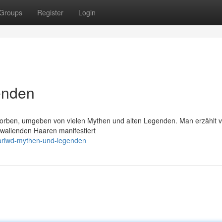
Groups
Register
Login
enden
Sorben, umgeben von vielen Mythen und alten Legenden. Man erzählt 
 wallenden Haaren manifestiert
ariwd-mythen-und-legenden