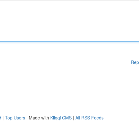
Rep
d
|
Top Users
| Made with
Kliqqi CMS
|
All RSS Feeds