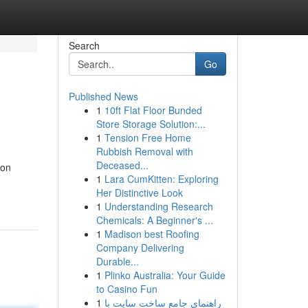
Search
Go
Published News
1
10ft Flat Floor Bunded
Store Storage Solution:...
1
Tension Free Home
Rubbish Removal with
Deceased...
von
1
Lara CumKitten: Exploring
Her Distinctive Look
1
Understanding Research
Chemicals: A Beginner's ...
1
Madison best Roofing
Company Delivering
Durable...
1
Plinko Australia: Your Guide
to Casino Fun
1
راهنمای جامع ساخت سایت با