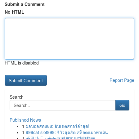
Submit a Comment
No HTML
HTML is disabled
Report Page
Search
Go
Published News
1
ผลบอลสด888: อัปเดตสกอร์ล่าสุด!
1
999cat slot999: รีวิวสุดฮิต สล็อตแมวทำเงิน
1
爱思助手：全面评测与实用功能指南